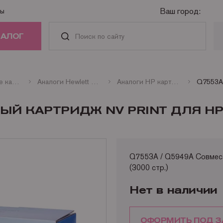
Ваш город:
ты
ТАЛОГ
РИДЖИ
Совместимые картриджи
Аналоги Hewlett Packard
Аналоги HP картриджи лазерные монохромные
АСТИ И
ЫЙ КАРТРИДЖ NV PRINT ДЛЯ HP
АДЛЕЖНОСТИ
ГА
Q7553A / Q5949A Совмест
(3000 стр.)
НАЯ ТЕХНИКА
Нет в наличии
ОФОРМИТЬ ПОД З