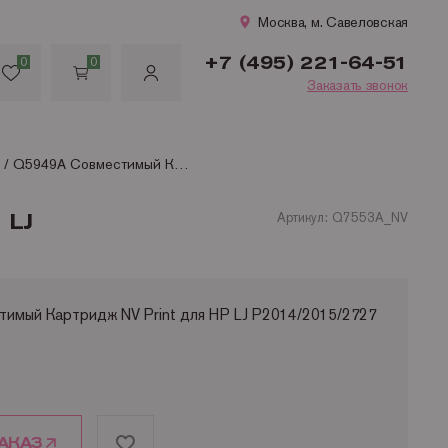
Москва, м. Савеловская
+7 (495) 221-64-51
0
0
Заказать звонок
Q7553A / Q5949A Совместимый Картридж NV Print для HP LJ P2014/2015/2727 (3 000стр)
 LJ
Артикул: Q7553A_NV
имый Картридж NV Print для HP LJ P2014/2015/2727
АКАЗ