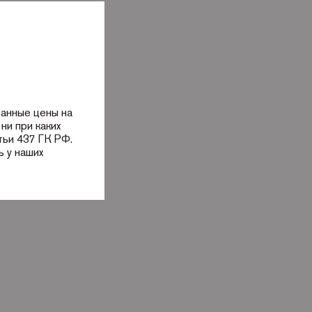
занные цены на
ни при каких
тьи 437 ГК РФ.
 у наших