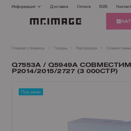
Информация
Доставка
Оплата
B2B
Контак
Способы оплаты
КА
Доставка
Гарантия
КАРТ
Сертификаты
Главная страница
Товары
Картриджи
О Компании
ЗАПЧ
Q7553A / Q5949A СОВМЕСТИМ
ПРИН
Контакты
P2014/2015/2727 (3 000СТР)
Статьи
БУМА
Под заказ
ОФИС