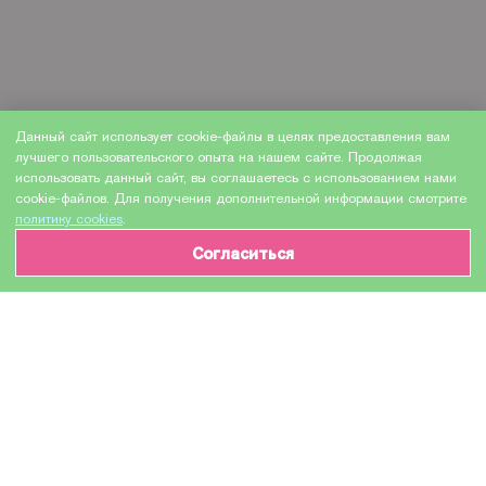
Данный сайт использует cookie-файлы в целях предоставления вам
лучшего пользовательского опыта на нашем сайте. Продолжая
использовать данный сайт, вы соглашаетесь с использованием нами
cookie-файлов. Для получения дополнительной информации смотрите
политику cookies
.
Согласиться
ИНФОРМАЦИЯ О ТОВАРЕ
Характеристики
Доставка и оплата