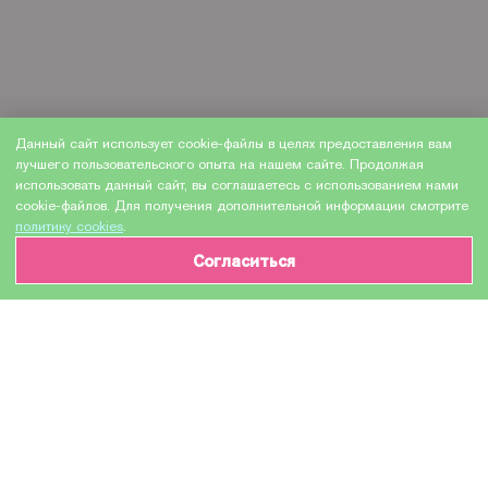
Данный сайт использует cookie-файлы в целях предоставления вам
лучшего пользовательского опыта на нашем сайте. Продолжая
использовать данный сайт, вы соглашаетесь с использованием нами
cookie-файлов. Для получения дополнительной информации смотрите
политику cookies
.
Согласиться
ИНФОРМАЦИЯ О ТОВАРЕ
Характеристики
Доставка и оплата