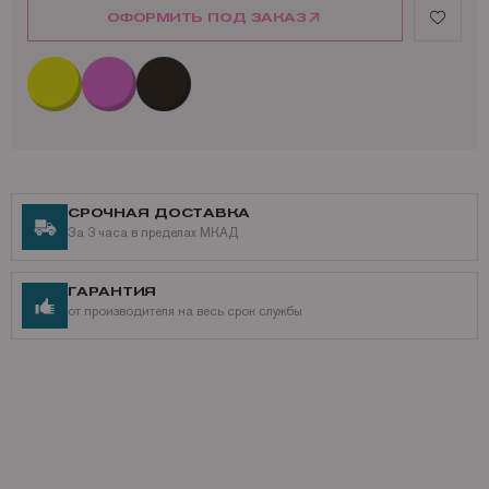
HP Color LaserJet CP5227dn
ОФОРМИТЬ ПОД ЗАКАЗ
HP Color LaserJet CP5227n
HP Color LaserJet CP5229
HP Color LaserJet CP5229dn
HP Color LaserJet CP5229n
Ресурс совместимого тонер-картриджа NoName CE741A: 7 300
страниц
СРОЧНАЯ ДОСТАВКА
За 3 часа в пределах МКАД
ГАРАНТИЯ
от производителя на весь срок службы