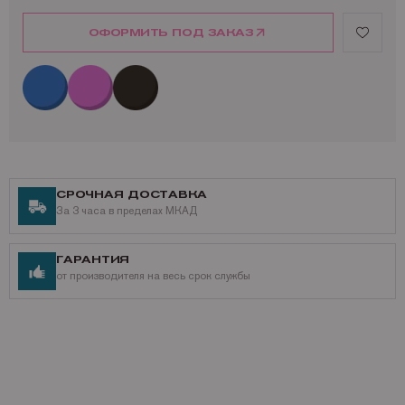
HP Color LaserJet CP5225xh
HP Color LaserJet CP5227
ОФОРМИТЬ ПОД ЗАКАЗ
HP Color LaserJet CP5227dn
HP Color LaserJet CP5227n
HP Color LaserJet CP5229
HP Color LaserJet CP5229dn
HP Color LaserJet CP5229n
Ресурс совместимого тонер-картриджа Colortek CE742A / CT-CE742A:
7 300 страниц
СРОЧНАЯ ДОСТАВКА
За 3 часа в пределах МКАД
ГАРАНТИЯ
от производителя на весь срок службы