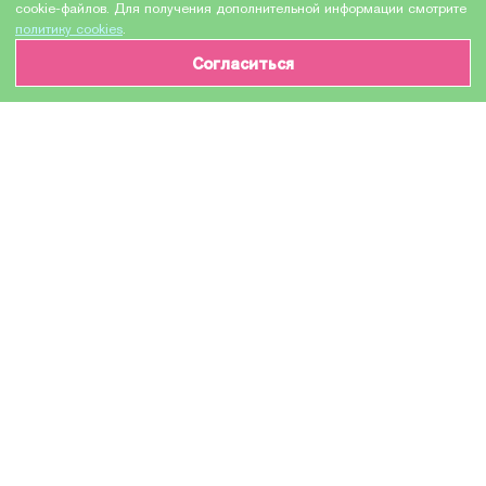
cookie-файлов. Для получения дополнительной информации смотрите
политику cookies
.
Согласиться
ИНФОРМАЦИЯ О ТОВАРЕ
Характеристики
Доставка и оплата
Производитель
Colortek
Модель
CE742A / CT-CE742A
Назначение
Для лазерных устройств
Тонер-картридж / Тонер-туба / Картридж с
тонером / Туба с тонером / Тонер / Toner
Тип оборудования
cartridge / Toner
Количество в упаковке
1 шт
Цвет красителя картриджа
желтый / yellow / Y