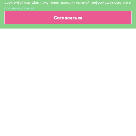
cookie-файлов. Для получения дополнительной информации смотрите
политику cookies
.
Согласиться
ИНФОРМАЦИЯ О ТОВАРЕ
Характеристики
Доставка и оплата
Производитель
Xerox
Модель
006R03294 / CE410A
Назначение
Для лазерных устройств
Тип оборудования
Уцененный тонер-картридж
Количество в упаковке
1 шт
Цвет красителя картриджа
черный / black / BK
Ресурс черный
2 200 страниц