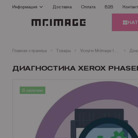
Информация
Доставка
Оплата
B2B
Контак
Способы оплаты
КА
Доставка
Гарантия
КАРТ
Сертификаты
Главная страница
Товары
Услуги Mr.Image ITO Xerox
Диа
О Компании
ЗАПЧ
ДИАГНОСТИКА XEROX PHASER 31
ПРИН
Контакты
Статьи
БУМА
В наличии
ОФИС