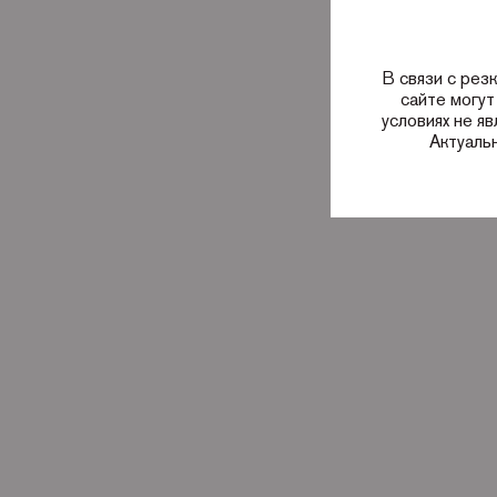
В связи с рез
сайте могут
условиях не я
Актуаль