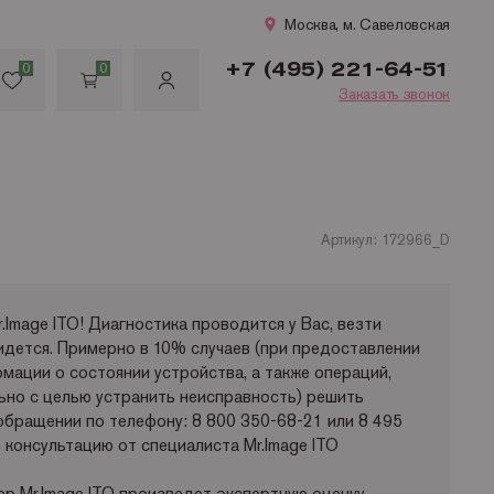
Москва, м. Савеловская
+7 (495) 221-64-51
0
0
Заказать звонок
Артикул: 172966_D
.Image ITO! Диагностика проводится у Вас, везти
идется. Примерно в 10% случаев (при предоставлении
мации о состоянии устройства, а также операций,
ьно с целью устранить неисправность) решить
обращении по телефону: 8 800 350-68-21 или 8 495
 консультацию от специалиста Mr.Image ITO
ер Mr.Image ITO произведет экспертную оценку