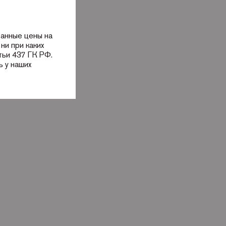
занные цены на
ни при каких
тьи 437 ГК РФ.
 у наших