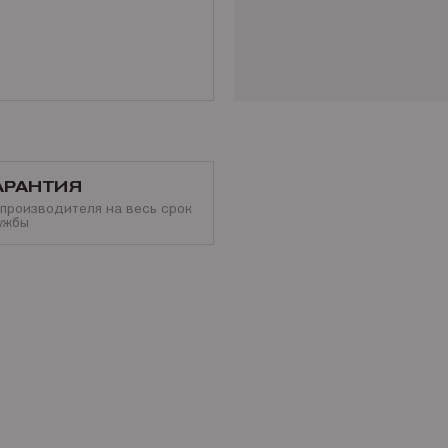
а) Если Вы понимаете, чт
целесообразно сейчас выд
устройства;
б) Если после диагностик
диагностику Вы не оплач
Предоставляйте как можно
определения неисправност
неисправности оборудовани
АРАНТИЯ
При комплексной диагности
 производителя на весь срок
устройства стоимость ди
ужбы
комплексной диагностики
50%
Стоимость диагностики устройст
материалы, узлы и детали на за
сервисное обслуживание своего 