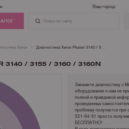
Ваш город:
ты
ТАЛОГ
РИДЖИ
гностика Xerox
Диагностика Xerox Phaser 3140 / 3155 / 3160 / 3160n
АСТИ И
40 / 3155 / 3160 / 3160N
АДЛЕЖНОСТИ
ГА
Закажите диагностику с Mr
оборудование к нам не пр
полной и правдивой инфор
НАЯ ТЕХНИКА
проведенных самостоятел
проблему получается при 
221-64-51 просто получив
БЕСПЛАТНО!
В ходе диагностики инжен