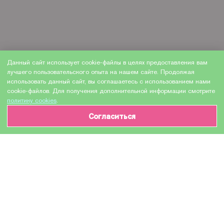
Данный сайт использует cookie-файлы в целях предоставления вам
лучшего пользовательского опыта на нашем сайте. Продолжая
использовать данный сайт, вы соглашаетесь с использованием нами
cookie-файлов. Для получения дополнительной информации смотрите
политику cookies
.
Согласиться
ИНФОРМАЦИЯ О ТОВАРЕ
Характеристики
Доставка и оплата