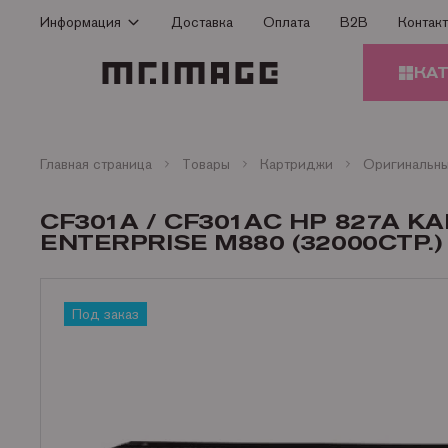
Информация
Доставка
Оплата
B2B
Контак
Способы оплаты
КА
Доставка
Гарантия
КАРТ
Сертификаты
Главная страница
Товары
Картриджи
О Компании
ЗАПЧ
CF301A / CF301AC HP 827A 
ПРИН
Контакты
ENTERPRISE M880 (32000СТР.)
Статьи
БУМА
Под заказ
ОФИС