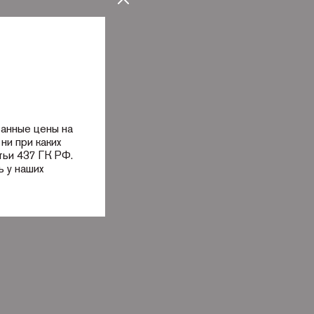
занные цены на
ни при каких
тьи 437 ГК РФ.
 у наших