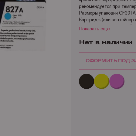
рекомендуется при темпер
Размеры упаковки CF301A: 
Картридж (или контейнер 
такими моделями устройст
Показать ещё
HP Color LaserJet M880 (E
(A2W75A) HP Color Laser
Нет в наличии
(Enterprise flow MFP).
Производитель оставляет 
При заказе Вы можете уто
ОФОРМИТЬ ПОД З
специалиста Mr.image print
Наши контакты
Доставка по России,
подр
Разнообразные способы о