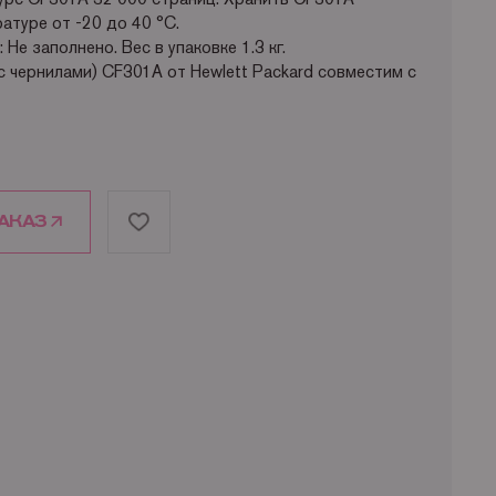
атуре от -20 до 40 °C.
Не заполнено. Вес в упаковке 1.3 кг.
с чернилами) CF301A от Hewlett Packard совместим с
в как:
nterprise flow MFP) HP Color LaserJet M880z
Jet M880z+ (A2W76A) HP Color LaserJet M880z+ NFC
за собой право изменять характеристики продукта.
чнить характеристики оригинального CF301A у
АКАЗ
.
обнее о способах доставки
платы,
подробнее о способах оплаты