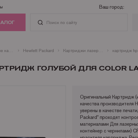
Ваш город:
ты
ТАЛОГ
РИДЖИ
Оригинальные картриджи
Hewlett Packard
Картриджи лазерные цветные HP
картридж hp 
АСТИ И
KАРТРИДЖ ГОЛУБОЙ ДЛЯ COLOR L
АДЛЕЖНОСТИ
ГА
Оригинальный Картридж (и
качества производителя H
НАЯ ТЕХНИКА
уверены в качестве печати
Packard" проходят контро
материалами Для лазерных
контейнер с чернилами) C
красителя картриджа. Рес