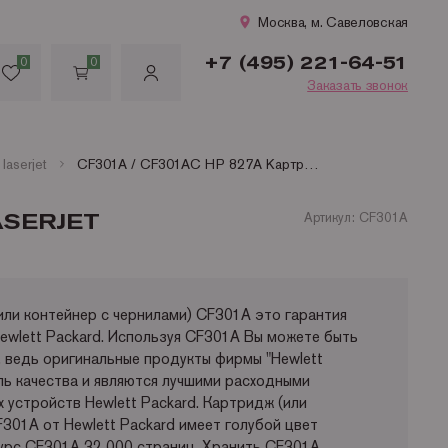
Москва, м. Савеловская
+7 (495) 221-64-51
0
0
Заказать звонок
laserjet
CF301A / CF301AC HP 827A Kартридж голубой для color LaserJet Enterprise M880 (32000стр.)
ASERJET
Артикул: CF301A
ли контейнер с чернилами) CF301A это гарантия
ewlett Packard. Используя CF301A Вы можете быть
, ведь оригинальные продукты фирмы "Hewlett
ль качества и являются лучшими расходными
 устройств Hewlett Packard. Картридж (или
F301A от Hewlett Packard имеет голубой цвет
урс CF301A 32 000 страниц. Хранить CF301A