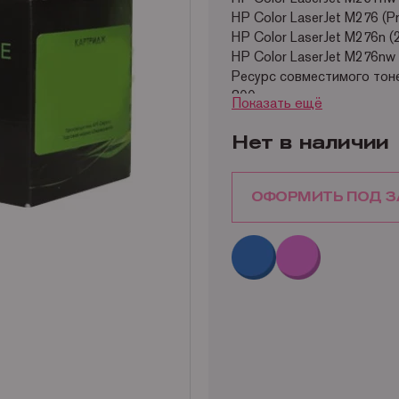
HP Color LaserJet M276 (P
HP Color LaserJet M276n (
HP Color LaserJet M276nw
Ресурс совместимого тон
800 страниц
Показать ещё
Нет в наличии
ОФОРМИТЬ ПОД З