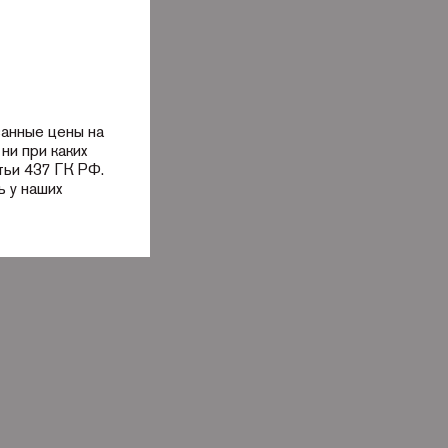
занные цены на
ни при каких
тьи 437 ГК РФ.
 у наших