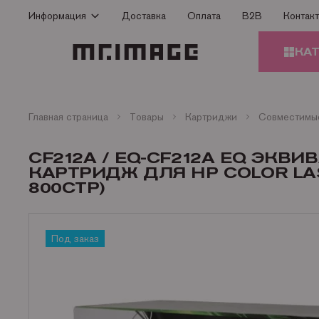
Информация
Доставка
Оплата
B2B
Контак
Способы оплаты
КА
Доставка
Гарантия
КАРТ
Сертификаты
Главная страница
Товары
Картриджи
О Компании
ЗАПЧ
CF212A / EQ-CF212A EQ ЭК
ПРИН
Контакты
КАРТРИДЖ ДЛЯ HP COLOR LASE
800СТР)
Статьи
БУМА
Под заказ
ОФИС