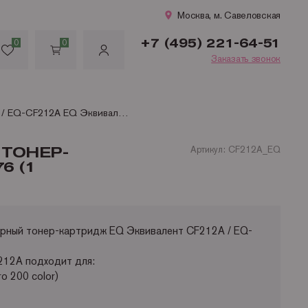
Москва, м. Савеловская
+7 (495) 221-64-51
0
0
Заказать звонок
CF212A / EQ-CF212A EQ Эквивалент совместимый желтый тонер-картридж для HP Color LaserJet Pro 200 color M251/ M276 (1 800стр)
 ТОНЕР-
Артикул: CF212A_EQ
6 (1
рный тонер-картридж EQ Эквивалент CF212A / EQ-
212A подходит для:
o 200 color)