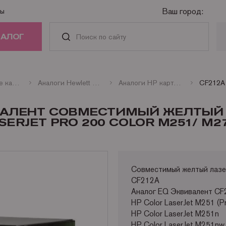
Ваш город:
ты
ТАЛОГ
РИДЖИ
Совместимые картриджи
Аналоги Hewlett Packard
Аналоги HP картриджи лазерные цветные
АСТИ И
ВИВАЛЕНТ СОВМЕСТИМЫЙ ЖЕЛТЫЙ
АДЛЕЖНОСТИ
RJET PRO 200 COLOR M251/ M27
ГА
Совместимый желтый лазе
НАЯ ТЕХНИКА
CF212A
Аналог EQ Эквивалент CF
HP Color LaserJet M251 (Pr
HP Color LaserJet M251n
HP Color LaserJet M251nw