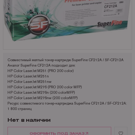
Запчасти для OKI
Мониторы
Lexmark
Аналоги Lexmark
Фотобумага Kodak для струйных принтеров
Пленка для ламинирования Корея
Принтеры Epson
Запчасти для Samsung
Другое
OCE
Аналоги Oki
Фотобумага Lomond и пленки для струйных принтеров
Принтеры Hewllet Packard
Мониторы HP
Запчасти для Toshiba
OKI
Аналоги Panasonic
Принтеры Lexmark
Запчасти для Xerox
Panasonic
Аналоги Pantum
Принтеры OKI
Pantum
Аналоги Ricoh
Принтеры Panasonic
Ricoh
Аналоги Samsung
Принтеры Ricoh
Совместимый желтый тонер-картридж SuperFine CF212A / SF-CF212A
Аналог SuperFine CF212A подходит для:
Samsung
Аналоги Sharp
Принтеры Samsung
HP Color LaserJet M251 (PRO 200 color)
HP Color LaserJet M251n
Sharp
Аналоги Xerox
Принтеры Sharp
HP Color LaserJet M251nw
Toshiba
Принтеры XEROX
HP Color LaserJet M276 (PRO 200 color MFP)
HP Color LaserJet M276n (200 colorMFP)
Xerox
Факсы Panasonic
HP Color LaserJet M276nw (200 colorMFP)
Ресурс совместимого тонер-картриджа SuperFine CF212A / SF-CF212A:
Катюша
Принтеры Kyocera
1 800 страниц
Нет в наличии
ОФОРМИТЬ ПОД ЗАКАЗ