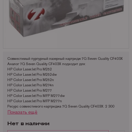
Запчасти для OKI
Мониторы
Lexmark
Аналоги Lexmark
Фотобумага Kodak для струйных принтеров
Пленка для ламинирования Корея
Принтеры Epson
Запчасти для Samsung
Другое
OCE
Аналоги Oki
Фотобумага Lomond и пленки для струйных принтеров
Принтеры Hewllet Packard
Мониторы HP
Запчасти для Toshiba
OKI
Аналоги Panasonic
Принтеры Lexmark
Запчасти для Xerox
Panasonic
Аналоги Pantum
Принтеры OKI
Pantum
Аналоги Ricoh
Принтеры Panasonic
Ricoh
Аналоги Samsung
Принтеры Ricoh
Совместимый пурпурный лазерный картридж 7Q Seven Quality CF403X
Аналог 7Q Seven Quality CF403X подходит для:
Samsung
Аналоги Sharp
Принтеры Samsung
HP Color LaserJet Pro M252
HP Color LaserJet Pro M252dw
Sharp
Аналоги Xerox
Принтеры Sharp
HP Color LaserJet Pro M252n
Toshiba
Принтеры XEROX
HP Color LaserJet Pro M274n
HP Color LaserJet Pro M277
Xerox
Факсы Panasonic
HP Color LaserJet Pro MFP M277dw
HP Color LaserJet Pro MFP M277n
Катюша
Принтеры Kyocera
Ресурс совместимого картриджа 7Q Seven Quality CF403X: 2 300
Показать ещё
страниц
Нет в наличии