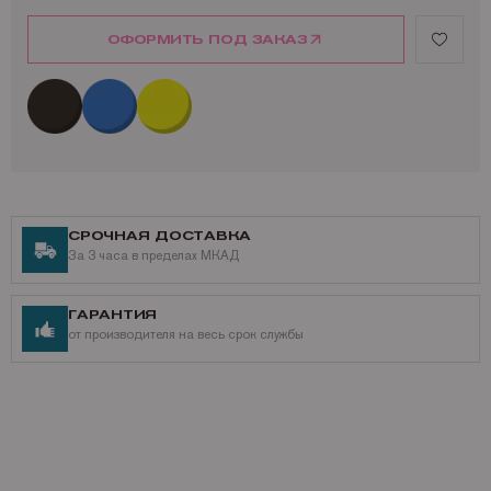
HP Color LaserJet Pro MFP M277dw
HP Color LaserJet Pro MFP M277n
ОФОРМИТЬ ПОД ЗАКАЗ
Ресурс совместимого тонер-картриджа RasHot CF403X / RH-CF403X: 2
300 страниц
СРОЧНАЯ ДОСТАВКА
За 3 часа в пределах МКАД
ГАРАНТИЯ
от производителя на весь срок службы