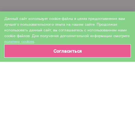
Данный сайт использует cookie-файлы в целях предоставления вам
лучшего пользовательского опыта на нашем сайте. Продолжая
использовать данный сайт, вы соглашаетесь с использованием нами
cookie-файлов. Для получения дополнительной информации смотрите
политику cookies
.
Согласиться
ИНФОРМАЦИЯ О ТОВАРЕ
Характеристики
Доставка и оплата
Производитель
Blossom
Модель
CB323HE
Назначение
Для струйных устройств