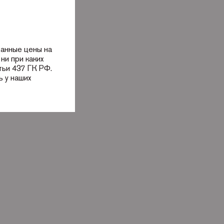
занные цены на
ни при каких
тьи 437 ГК РФ.
 у наших