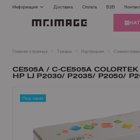
Информация
Доставка
Оплата
B2B
Контак
Способы оплаты
КА
Доставка
Гарантия
КАРТ
Сертификаты
Главная страница
Товары
Картриджи
О Компании
ЗАПЧ
CE505A / C-CE505A СOLORT
ПРИН
Контакты
HP LJ P2030/ P2035/ P2050/ P2
Статьи
БУМА
Под заказ
ОФИС