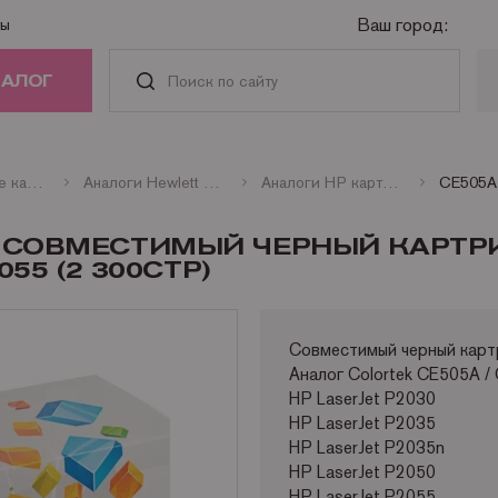
Ваш город:
ты
ТАЛОГ
РИДЖИ
Совместимые картриджи
Аналоги Hewlett Packard
Аналоги HP картриджи лазерные монохромные
АСТИ И
EK СОВМЕСТИМЫЙ ЧЕРНЫЙ КАРТ
АДЛЕЖНОСТИ
055 (2 300СТР)
ГА
Совместимый черный карт
Аналог Сolortek CE505A /
НАЯ ТЕХНИКА
HP LaserJet P2030
HP LaserJet P2035
HP LaserJet P2035n
HP LaserJet P2050
HP LaserJet P2055