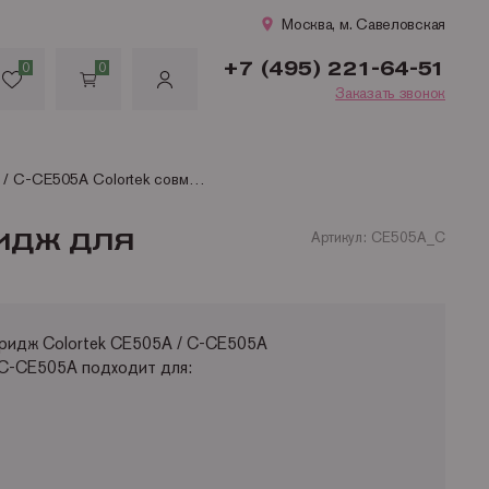
Москва, м. Савеловская
+7 (495) 221-64-51
0
0
Заказать звонок
CE505A / C-CE505A Сolortek совместимый черный картридж для HP LJ P2030/ P2035/ P2050/ P2055 (2 300стр)
РИДЖ ДЛЯ
Артикул: CE505A_C
ридж Сolortek CE505A / C-CE505A
 C-CE505A подходит для: