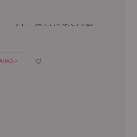
риджа Сolortek CE505A / C-CE505A: 2 300 страниц
АКАЗ