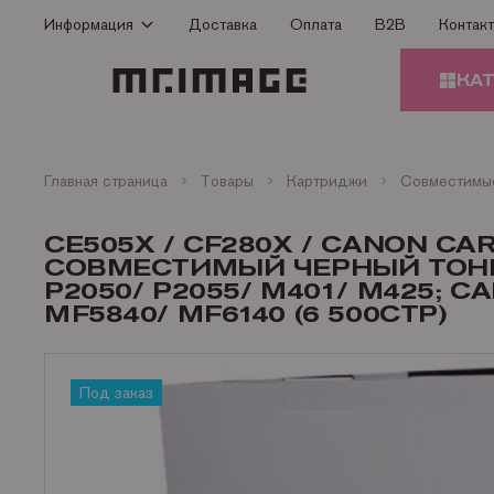
Информация
Доставка
Оплата
B2B
Контак
Способы оплаты
КА
Доставка
Гарантия
КАРТ
Сертификаты
Главная страница
Товары
Картриджи
О Компании
ЗАПЧ
CE505X / CF280X / CANON CA
ПРИН
Контакты
СОВМЕСТИМЫЙ ЧЕРНЫЙ ТОНЕ
P2050/ P2055/ M401/ M425; CA
Статьи
MF5840/ MF6140 (6 500СТР)
БУМА
ОФИС
Под заказ