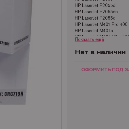
HP LaserJet P2055d
HP LaserJet P2055dn
HP LaserJet P2055x
HP LaserJet M401 Pro 400
HP LaserJet M401a
HP LaserJet M401d Pro 40
Показать ещё
HP LaserJet M401dn
HP LaserJet M401dne (CF3
Нет в наличии
HP LaserJet M401dw
HP LaserJet M401n
HP LaserJet M425 Pro 400
ОФОРМИТЬ ПОД З
HP LaserJet M425dn
HP LaserJet M425dw
Canon LBP 251dw i-Sensy
Canon LBP 252dw i-Sensy
Canon LBP 253x i-Sensys
Canon MF 5980dw i-Sensy
Canon LBP 6300 i-Sensys
Canon LBP 6300dn i-Sens
Canon LBP 6310 i-Sensys