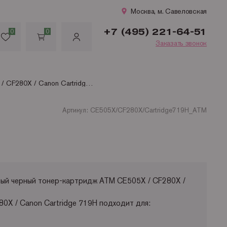
Москва, м. Савеловская
+7 (495) 221-64-51
0
0
Заказать звонок
CE505X / CF280X / Canon Cartridge 719H ATM совместимый черный тонер-картридж для HP Laser Jet P2050/ P2055/ M401/ M425; Canon LBP 251/ 252/ 6300/ 6650/ MF5840/ MF6140 (6 500стр)
Артикул: CE505X/CF280X/Cartridge719H_ATM
T
ый черный тонер-картридж ATM CE505X / CF280X /
0X / Canon Cartridge 719H подходит для: