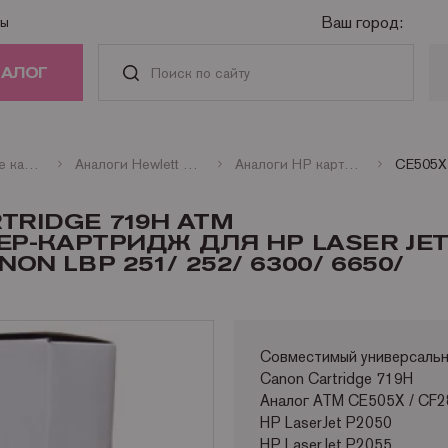
Ваш город:
ты
ТАЛОГ
РИДЖИ
Совместимые картриджи
Аналоги Hewlett Packard
Аналоги HP картриджи лазерные монохромные
АСТИ И
RTRIDGE 719H ATM
АДЛЕЖНОСТИ
Р-КАРТРИДЖ ДЛЯ HP LASER JE
NON LBP 251/ 252/ 6300/ 6650/
ГА
НАЯ ТЕХНИКА
Совместимый универсальн
Canon Cartridge 719H
Аналог ATM CE505X / CF28
HP LaserJet P2050
HP LaserJet P2055