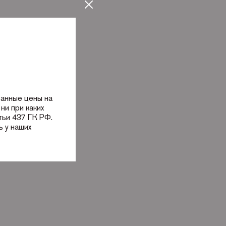
занные цены на
ни при каких
тьи 437 ГК РФ.
 у наших